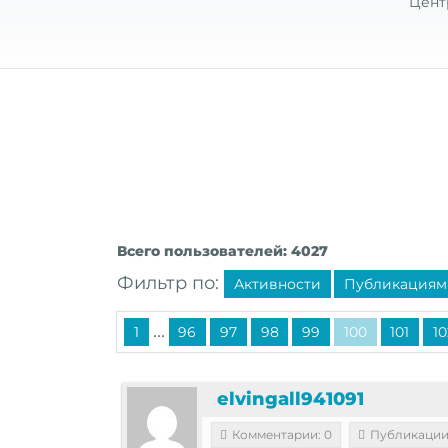
Цент
Всего пользователей: 4027
Фильтр по:
Активности
Публикациям
...
1
96
97
98
99
100
101
10
elvingall941091
Комментарии: 0
Публикации