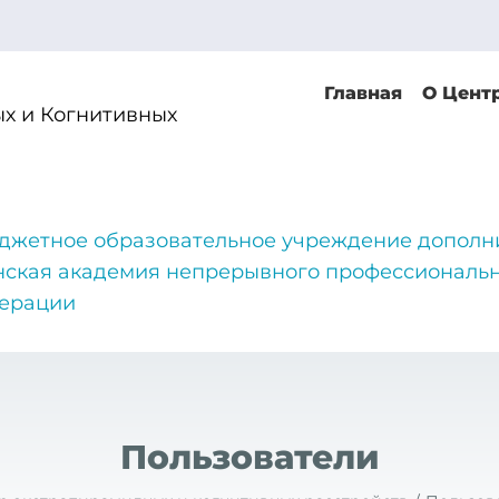
Главная
О Цент
х и Когнитивных
джетное образовательное учреждение дополн
нская академия непрерывного профессиональн
дерации
Пользователи