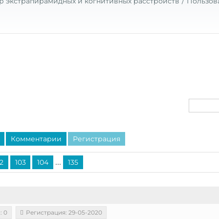
р экстрапирамидных и когнитивных расстройств
Пользов
Комментарии
Регистрация
...
2
103
104
135
: 0
Регистрация: 29-05-2020