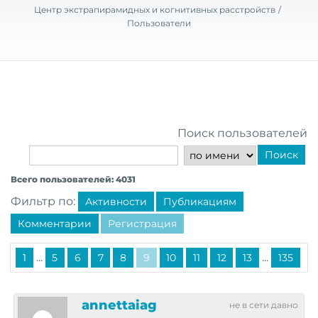
Центр экстрапирамидных и когнитивных расстройств
Пользователи
Поиск пользователей
Поиск
Всего пользователей: 4031
Фильтр по:
Активности
Публикациям
Комментарии
Регистрация
...
...
1
5
6
7
8
9
10
11
12
13
135
annettaiag
не в сети давно