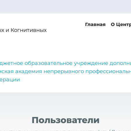
Главная
О Цент
х и Когнитивных
джетное образовательное учреждение дополн
нская академия непрерывного профессиональн
дерации
Пользователи