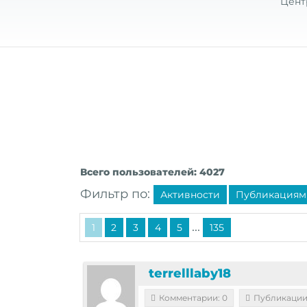
Цент
Всего пользователей: 4027
Фильтр по:
Активности
Публикациям
...
1
2
3
4
5
135
terrelllaby18
Комментарии: 0
Публикации