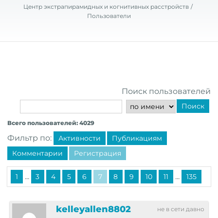
Центр экстрапирамидных и когнитивных расстройств
Пользователи
Поиск пользователей
Поиск
Всего пользователей: 4029
Фильтр по:
Активности
Публикациям
Комментарии
Регистрация
...
...
1
3
4
5
6
7
8
9
10
11
135
kelleyallen8802
не в сети давно