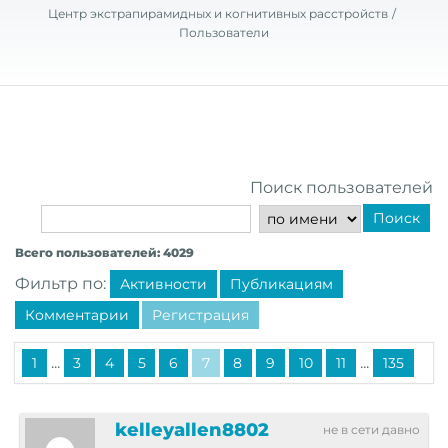
Центр экстрапирамидных и когнитивных расстройств
Пользователи
Поиск пользователей
Поиск
Всего пользователей: 4029
Фильтр по:
Активности
Публикациям
Комментарии
Регистрация
...
...
1
3
4
5
6
7
8
9
10
11
135
kelleyallen8802
не в сети давно