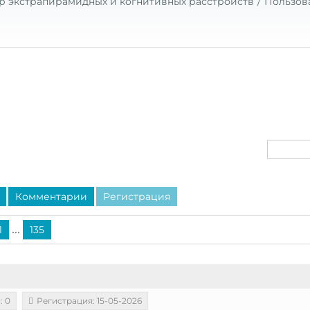
р экстрапирамидных и когнитивных расстройств
Пользов
Комментарии
Регистрация
...
1
135
: 0
Регистрация: 15-05-2026