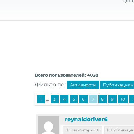
Цент
Всего пользователей: 4028
Фильтр по:
Активности
Публикациям
...
1
3
4
5
6
7
8
9
10
1
reynaldoriver6
Комментарии: 0
Публикации