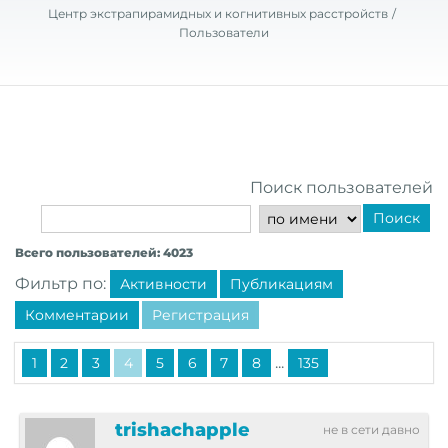
Центр экстрапирамидных и когнитивных расстройств
Пользователи
Поиск пользователей
Поиск
Всего пользователей: 4023
Фильтр по:
Активности
Публикациям
Комментарии
Регистрация
...
1
2
3
4
5
6
7
8
135
trishachapple
не в сети давно