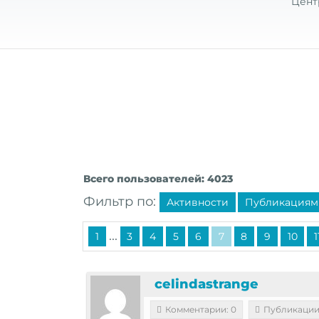
Цент
Всего пользователей: 4023
Фильтр по:
Активности
Публикациям
...
1
3
4
5
6
7
8
9
10
1
celindastrange
Комментарии: 0
Публикации