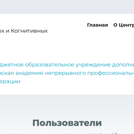
Главная
О Цент
х и Когнитивных
джетное образовательное учреждение дополн
нская академия непрерывного профессиональн
дерации
Пользователи