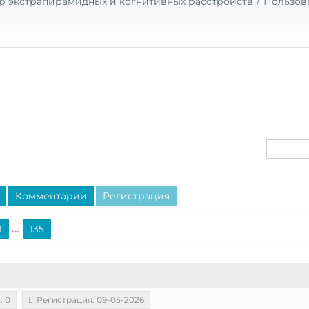
р экстрапирамидных и когнитивных расстройств
Пользов
Комментарии
Регистрация
...
1
135
: 0
Регистрация: 09-05-2026