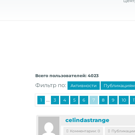
Цент
Всего пользователей: 4023
Фильтр по:
Активности
Публикациям
...
1
3
4
5
6
7
8
9
10
1
celindastrange
Комментарии: 0
Публикации