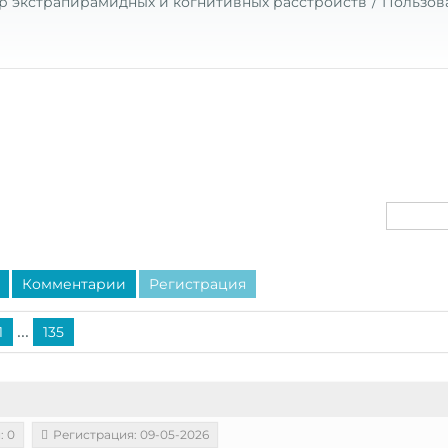
р экстрапирамидных и когнитивных расстройств
Пользов
Комментарии
Регистрация
...
1
135
: 0
Регистрация: 09-05-2026