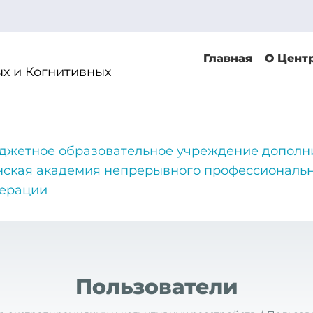
Главная
О Цент
х и Когнитивных
джетное образовательное учреждение дополн
нская академия непрерывного профессиональн
дерации
Пользователи