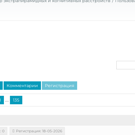
р экстрапирамидных и когнитивных расстройств
Пользов
Комментарии
Регистрация
...
1
135
: 0
Регистрация: 18-05-2026