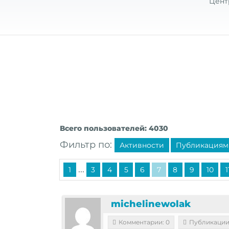
Цент
Всего пользователей: 4030
Фильтр по:
Активности
Публикациям
...
1
3
4
5
6
7
8
9
10
1
michelinewolak
Комментарии: 0
Публикации