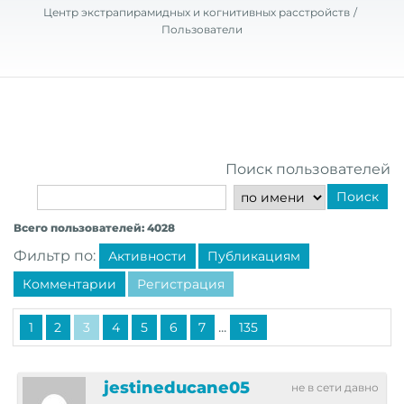
Центр экстрапирамидных и когнитивных расстройств
Пользователи
Поиск пользователей
Поиск
Всего пользователей: 4028
Фильтр по:
Активности
Публикациям
Комментарии
Регистрация
...
1
2
3
4
5
6
7
135
jestineducane05
не в сети давно