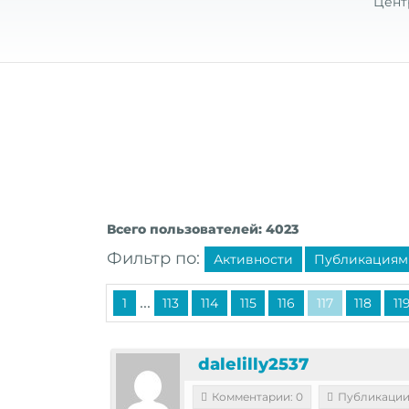
Цент
Всего пользователей: 4023
Фильтр по:
Активности
Публикациям
...
1
113
114
115
116
117
118
11
dalelilly2537
Комментарии: 0
Публикации