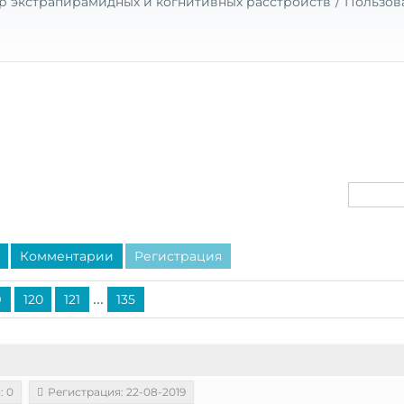
р экстрапирамидных и когнитивных расстройств
Пользов
Комментарии
Регистрация
...
9
120
121
135
: 0
Регистрация: 22-08-2019