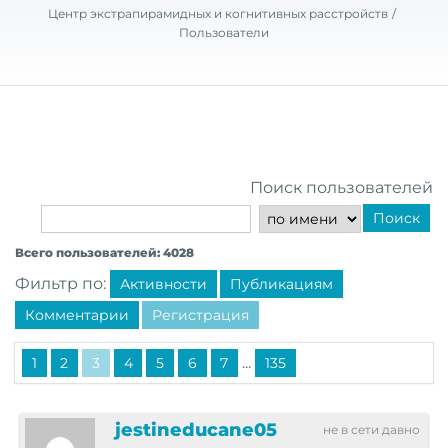
Центр экстрапирамидных и когнитивных расстройств
Пользователи
Поиск пользователей
Поиск
Всего пользователей: 4028
Фильтр по:
Активности
Публикациям
Комментарии
Регистрация
...
1
2
3
4
5
6
7
135
jestineducane05
не в сети давно