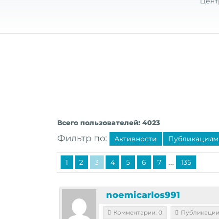
Цент
Всего пользователей: 4023
Фильтр по:
Активности
Публикациям
...
1
2
3
4
5
6
7
135
noemicarlos991
Комментарии: 0
Публикации