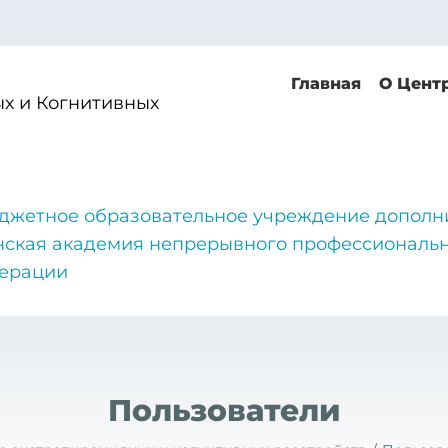
Главная
О Цент
х и Когнитивных
джетное образовательное учреждение дополн
нская академия непрерывного профессиональн
дерации
Пользователи