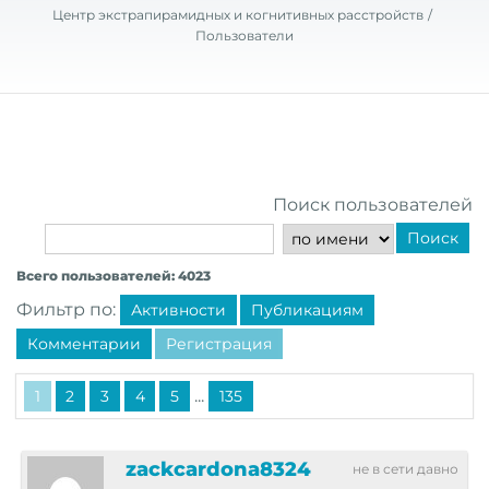
Центр экстрапирамидных и когнитивных расстройств
Пользователи
Поиск пользователей
Поиск
Всего пользователей: 4023
Фильтр по:
Активности
Публикациям
Комментарии
Регистрация
...
1
2
3
4
5
135
zackcardona8324
не в сети давно