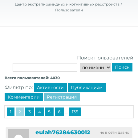
Центр экстрапирамидных и когнитивных расстройств
Пользователи
Поиск пользователей
Поиск
Всего пользователей: 4030
Фильтр по:
Активности
Публикациям
Комментарии
Регистрация
...
1
2
3
4
5
6
135
eulah76284630012
не в сети давно