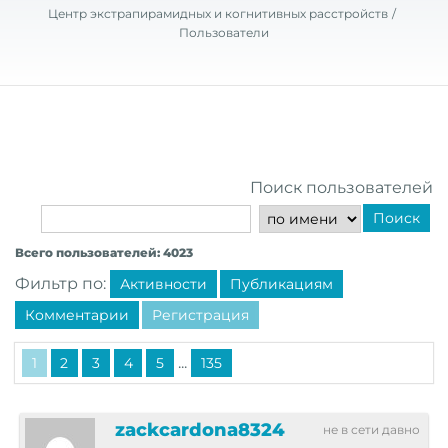
Центр экстрапирамидных и когнитивных расстройств
Пользователи
Поиск пользователей
Поиск
Всего пользователей: 4023
Фильтр по:
Активности
Публикациям
Комментарии
Регистрация
...
1
2
3
4
5
135
zackcardona8324
не в сети давно