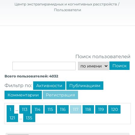
Центр экстрапирамидных и когнитивных расстройств
Пользователи
Поиск пользователей
Поиск
Всего пользователей: 4032
Фильтр по:
Активности
Публикациям
Комментарии
Регистрация
...
1
113
114
115
116
117
118
119
120
...
121
135