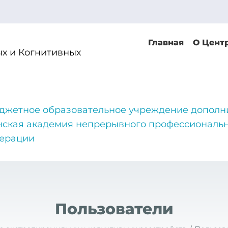
Главная
О Цент
х и Когнитивных
джетное образовательное учреждение дополн
нская академия непрерывного профессиональн
дерации
Пользователи