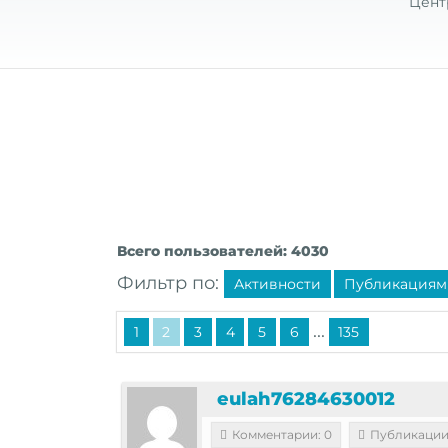
Цент
Всего пользователей: 4030
Фильтр по:
Активности
Публикациям
...
1
2
3
4
5
6
135
eulah76284630012
Комментарии: 0
Публикации