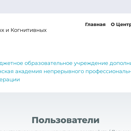
Главная
О Цент
х и Когнитивных
джетное образовательное учреждение дополн
нская академия непрерывного профессиональн
дерации
Пользователи