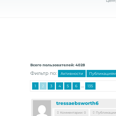
Цент
Всего пользователей: 4028
Фильтр по:
Активности
Публикациям
...
1
2
3
4
5
6
135
tressaebsworth6
Комментарии: 0
Публикации