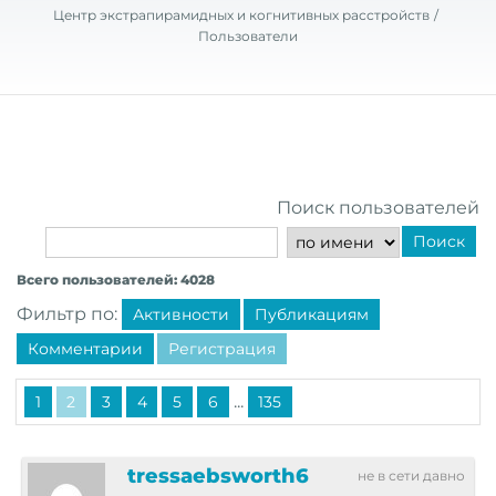
Центр экстрапирамидных и когнитивных расстройств
Пользователи
Поиск пользователей
Поиск
Всего пользователей: 4028
Фильтр по:
Активности
Публикациям
Комментарии
Регистрация
...
1
2
3
4
5
6
135
tressaebsworth6
не в сети давно