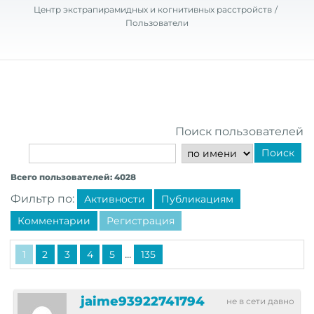
Центр экстрапирамидных и когнитивных расстройств
Пользователи
Поиск пользователей
Поиск
Всего пользователей: 4028
Фильтр по:
Активности
Публикациям
Комментарии
Регистрация
...
1
2
3
4
5
135
jaime93922741794
не в сети давно