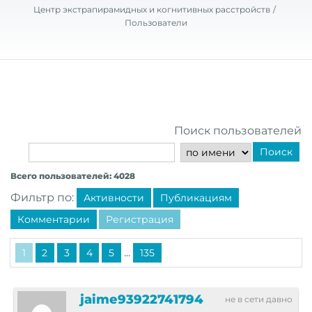
Центр экстрапирамидных и когнитивных расстройств
Пользователи
Поиск пользователей
Поиск
Всего пользователей: 4028
Фильтр по:
Активности
Публикациям
Комментарии
Регистрация
...
1
2
3
4
5
135
jaime93922741794
не в сети давно