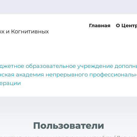
Главная
О Цент
х и Когнитивных
джетное образовательное учреждение дополн
нская академия непрерывного профессиональн
дерации
Пользователи