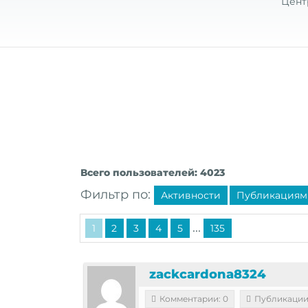
Цент
Всего пользователей: 4023
Фильтр по:
Активности
Публикациям
...
1
2
3
4
5
135
zackcardona8324
Комментарии: 0
Публикации