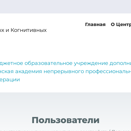
Главная
О Цент
х и Когнитивных
джетное образовательное учреждение дополн
нская академия непрерывного профессиональн
дерации
Пользователи