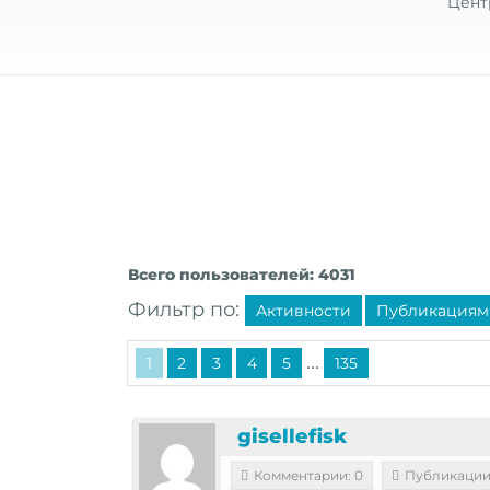
Цент
Всего пользователей: 4031
Фильтр по:
Активности
Публикациям
...
1
2
3
4
5
135
gisellefisk
Комментарии: 0
Публикации