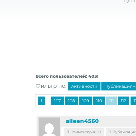
Цент
Всего пользователей: 4031
Фильтр по:
Активности
Публикациям
...
1
107
108
109
110
111
112
1
aileen4560
Комментарии: 0
Публикации