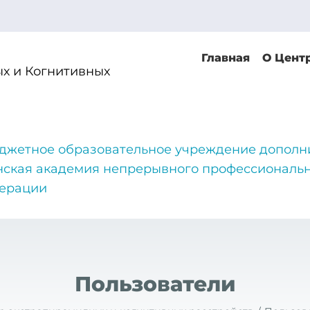
Главная
О Цент
х и Когнитивных
джетное образовательное учреждение дополн
нская академия непрерывного профессиональн
дерации
Пользователи