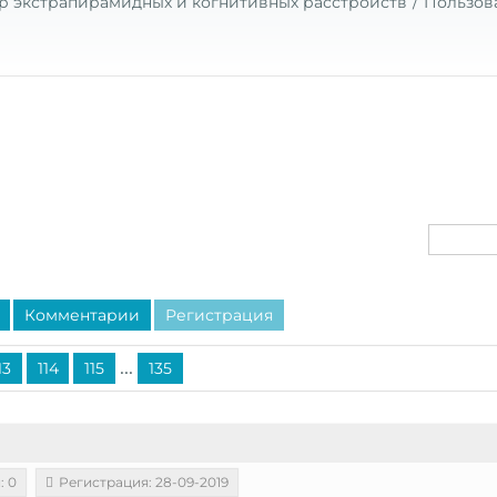
р экстрапирамидных и когнитивных расстройств
Пользов
Комментарии
Регистрация
...
13
114
115
135
: 0
Регистрация: 28-09-2019