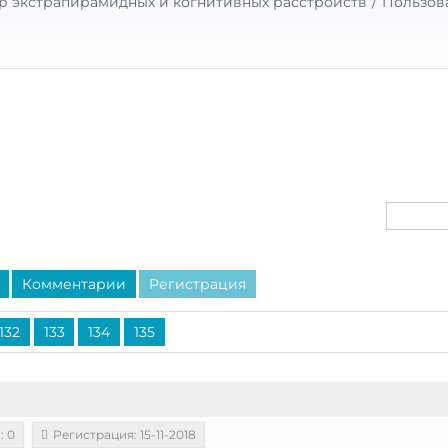
р экстрапирамидных и когнитивных расстройств
Пользов
Комментарии
Регистрация
132
133
134
135
: 0
Регистрация: 15-11-2018