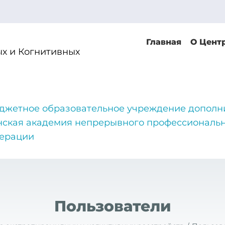
Главная
О Цент
х и Когнитивных
джетное образовательное учреждение дополн
нская академия непрерывного профессиональн
дерации
Пользователи