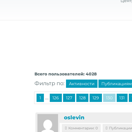
Цент
Всего пользователей: 4028
Фильтр по:
Активности
Публикациям
...
1
126
127
128
129
130
131
oslevin
Комментарии: 0
Публикации