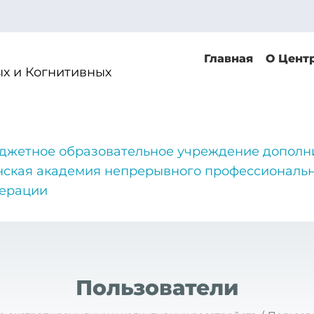
Главная
О Цент
х и Когнитивных
джетное образовательное учреждение дополн
нская академия непрерывного профессиональн
дерации
Пользователи