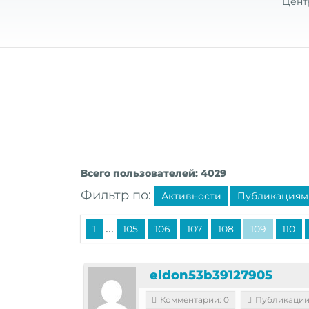
Цент
Всего пользователей: 4029
Фильтр по:
Активности
Публикациям
...
1
105
106
107
108
109
110
eldon53b39127905
Комментарии: 0
Публикации