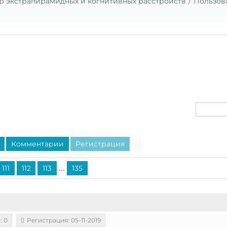
р экстрапирамидных и когнитивных расстройств
Пользов
Комментарии
Регистрация
...
111
112
113
135
: 0
Регистрация: 05-11-2019