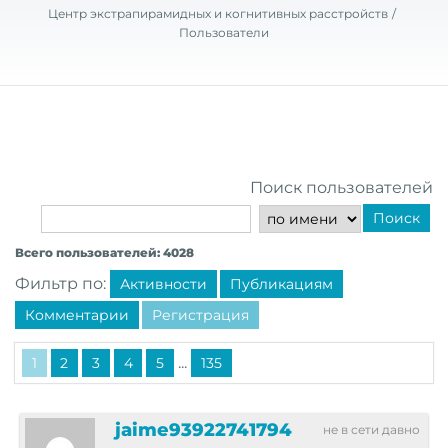
Центр экстрапирамидных и когнитивных расстройств
Пользователи
Поиск пользователей
Поиск
Всего пользователей: 4028
Фильтр по:
Активности
Публикациям
Комментарии
Регистрация
...
1
2
3
4
5
135
jaime93922741794
не в сети давно