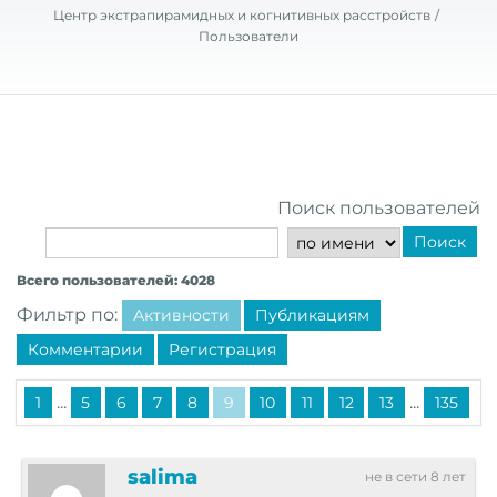
Центр экстрапирамидных и когнитивных расстройств
Пользователи
Поиск пользователей
Поиск
Всего пользователей: 4028
Фильтр по:
Активности
Публикациям
Комментарии
Регистрация
...
...
1
5
6
7
8
9
10
11
12
13
135
salima
не в сети 8 лет