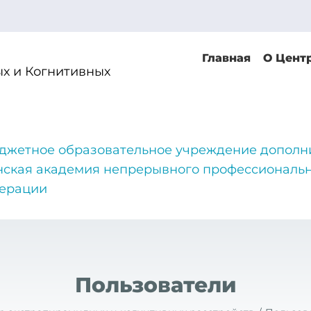
Главная
О Цент
х и Когнитивных
джетное образовательное учреждение дополн
нская академия непрерывного профессиональн
дерации
Пользователи