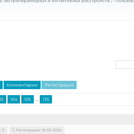
р экстрапирамидных и когнитивных расстройств
Пользов
Комментарии
Регистрация
...
03
104
105
135
: 0
Регистрация: 19-05-2020