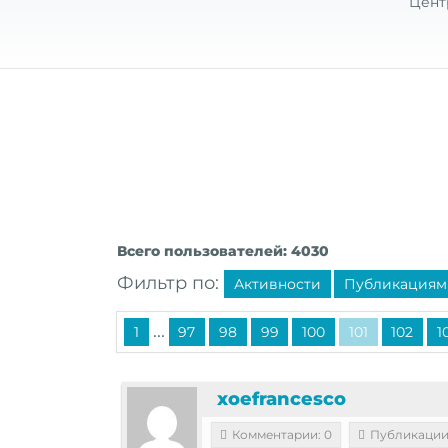
Цент
Всего пользователей: 4030
Фильтр по:
Активности
Публикациям
...
1
97
98
99
100
101
102
1
xoefrancesco
Комментарии: 0
Публикации