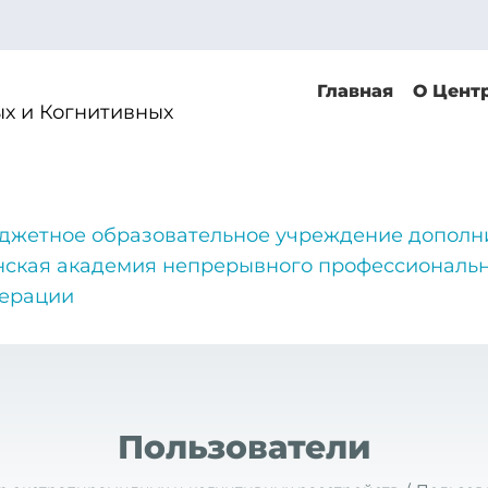
Главная
О Цент
х и Когнитивных
джетное образовательное учреждение дополн
нская академия непрерывного профессиональн
дерации
Пользователи