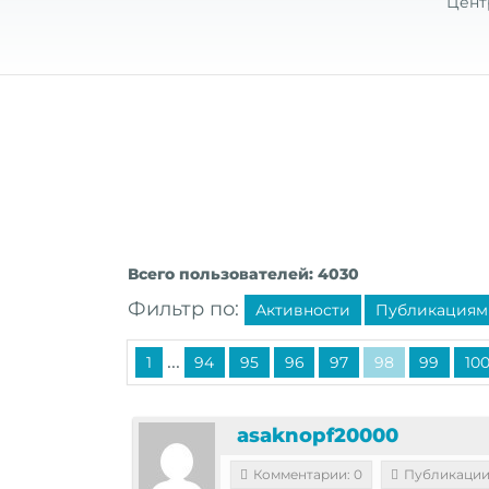
Цент
Всего пользователей: 4030
Фильтр по:
Активности
Публикациям
...
1
94
95
96
97
98
99
10
asaknopf20000
Комментарии: 0
Публикации