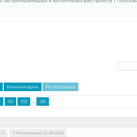
р экстрапирамидных и когнитивных расстройств
Пользов
Комментарии
Регистрация
...
0
101
102
135
: 0
Регистрация: 22-06-2020