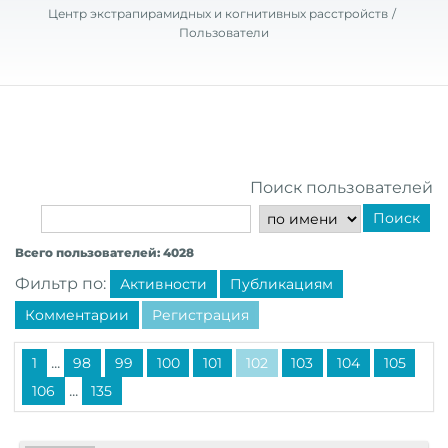
Центр экстрапирамидных и когнитивных расстройств
Пользователи
Поиск пользователей
Поиск
Всего пользователей: 4028
Фильтр по:
Активности
Публикациям
Комментарии
Регистрация
...
1
98
99
100
101
102
103
104
105
...
106
135