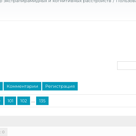
р экстрапирамидных и когнитивных расстройств
Пользов
Комментарии
Регистрация
...
0
101
102
135
: 0