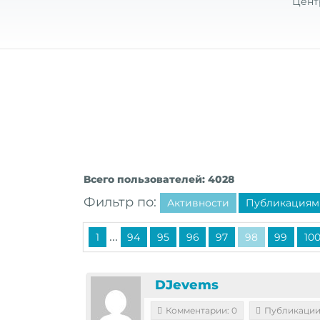
Цент
Всего пользователей: 4028
Фильтр по:
Активности
Публикациям
...
1
94
95
96
97
98
99
10
DJevems
Комментарии: 0
Публикации