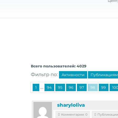
Цент
Всего пользователей: 4029
Фильтр по:
Активности
Публикациям
...
1
94
95
96
97
98
99
10
sharyloliva
Комментарии: 0
Публикации