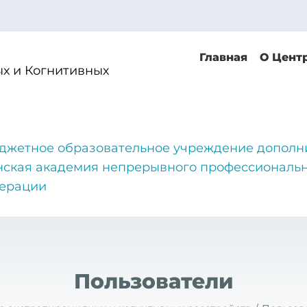
Главная
О Цент
х и Когнитивных
джетное образовательное учреждение дополн
нская академия непрерывного профессиональн
дерации
Пользователи