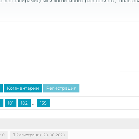
р экстрапирамидных и когнитивных расстройств
Пользов
Комментарии
Регистрация
...
0
101
102
135
: 0
Регистрация: 20-06-2020