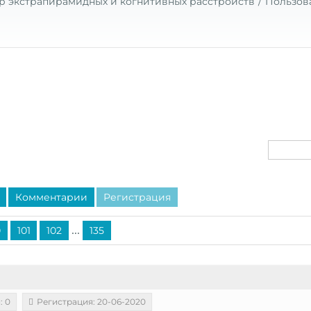
р экстрапирамидных и когнитивных расстройств
Пользов
Комментарии
Регистрация
...
0
101
102
135
: 0
Регистрация: 20-06-2020