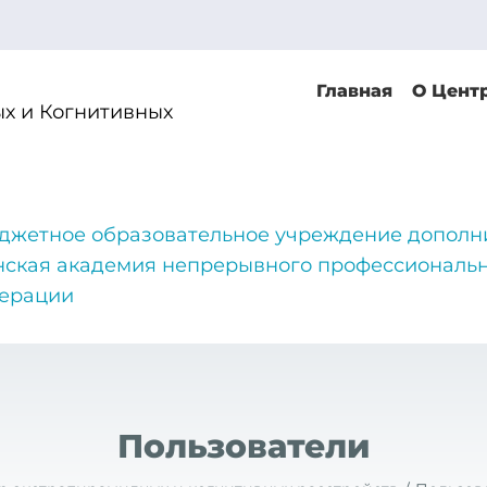
Главная
О Цент
х и Когнитивных
джетное образовательное учреждение дополн
нская академия непрерывного профессиональн
дерации
Пользователи