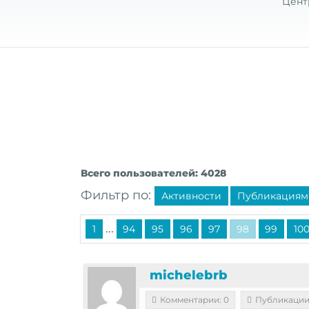
Цент
Всего пользователей: 4028
Фильтр по:
Активности
Публикациям
...
1
94
95
96
97
98
99
10
michelebrb
Комментарии: 0
Публикации