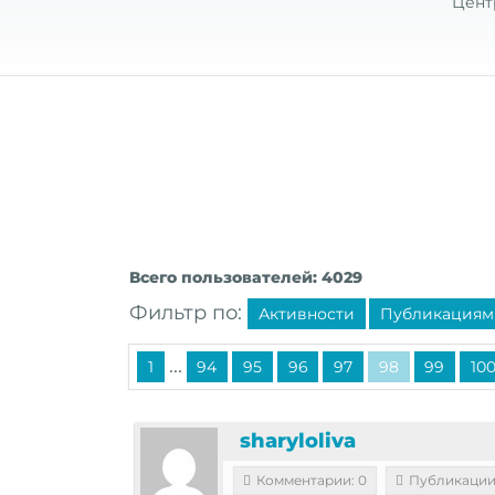
Цент
Всего пользователей: 4029
Фильтр по:
Активности
Публикациям
...
1
94
95
96
97
98
99
10
sharyloliva
Комментарии: 0
Публикации