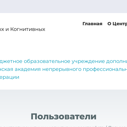
Главная
О Цент
х и Когнитивных
джетное образовательное учреждение дополн
нская академия непрерывного профессиональн
дерации
Пользователи