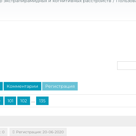
р экстрапирамидных и когнитивных расстройств
Пользов
Комментарии
Регистрация
...
0
101
102
135
: 0
Регистрация: 20-06-2020