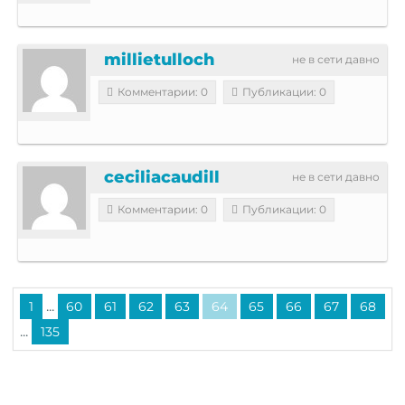
millietulloch
не в сети давно
Комментарии: 0
Публикации: 0
ceciliacaudill
не в сети давно
Комментарии: 0
Публикации: 0
...
1
60
61
62
63
64
65
66
67
68
...
135