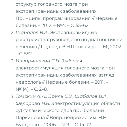
структур головного мозга при
экстрапирамидных заболеваниях.
Принципы программирования // Нервные
болезни. – 2012. – №4. – С. 55–62.
Шабалов В.А.
Экстрапирамидные
расстройства: руководство по диагностике и
лечению / Под ред. В.Н.Штока и др. – М., 2002.
– С. 552.
Иллариошкин С.Н.
Глубокая
электростимуляция головного мозга при
экстрапирамидных заболеваниях: взгляд
невролога // Нервные болезни. – 2011. –
№1(4). – С. 2–8.
Томский А.А., Бриль Е.В., Шабалов В.А.,
Федорова Н.В.
Электростимуляция области
субталамического ядра при болезни
Паркинсона // Вопр. нейрохир. им. Н.Н.
Бурденко. – 2006. – №3. – С. 14–17.