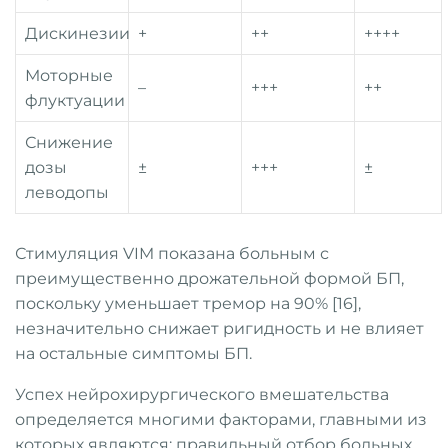
Дискинезии
+
++
++++
Моторные
–
+++
++
флуктуации
Снижение
дозы
±
+++
±
леводопы
Стимуляция VIM показана больным с
преимущественно дрожательной формой БП,
поскольку уменьшает тремор на 90% [16],
незначительно снижает ригидность и не влияет
на остальные симптомы БП.
Успех нейрохирургического вмешательства
определяется многими факторами, главными из
которых являются: правильный отбор больных,