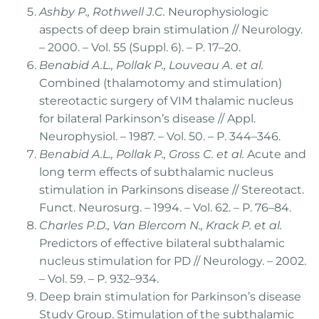
Ashby P., Rothwell J.C.
Neurophysiologic
aspects of deep brain stimulation // Neurology.
– 2000. – Vol. 55 (Suppl. 6). – P. 17–20.
Benabid A.L., Pollak P., Louveau A. et al.
Combined (thalamotomy and stimulation)
stereotactic surgery of VIM thalamic nucleus
for bilateral Parkinson’s disease // Appl.
Neurophysiol. – 1987. – Vol. 50. – P. 344–346.
Benabid A.L., Pollak P., Gross C. et al.
Acute and
long term effects of subthalamic nucleus
stimulation in Parkinsons disease // Stereotact.
Funct. Neurosurg. – 1994. – Vol. 62. – P. 76–84.
Charles P.D., Van Blercom N., Krack P. et al.
Predictors of effective bilateral subthalamic
nucleus stimulation for PD // Neurology. – 2002.
– Vol. 59. – P. 932–934.
Deep brain stimulation for Parkinson’s disease
Study Group. Stimulation of the subthalamic