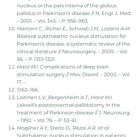
nucleus or the pars interna of the globus
pallidus in Parkinson’s disease // N. Engl. J. Med.
– 2001. – Vol. 345. – P. 956–963.
Hamani C., Richer E., Schwab J.M., Lozano A.M.
Bilateral subthalamic nucleus stimulation for
Parkinson’s disease: a systematic review of the
clinical literature // Neurosurgery. – 2005. – Vol.
56. – P. 1313–1321.
Hariz M.I.
Complications of deep brain
stimulation surgery // Mov. Disord. – 2002. – Vol.
17. –
S162–166.
Laitinen L.V., Bergenheim A.T., Hariz M.I.
Leksell’s posteroventral pallidotomy in the
treatment of Parkinson disease // J. Neurosurg.
– 1992. – Vol. 76. – P. 53–61.
Mogilner A.Y., Sterio D., Rezai A.R. et al.
Subthalamic nucleus stimulation in patients