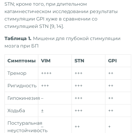
STN; кроме того, при длительном
катамнестическом исследовании результаты
стимуляции GPI хуже в сравнении со
стимуляцией STN [9, 14].
Таблица 1.
Мишени для глубокой стимуляции
мозга при БП
Симптомы
VIM
STN
GPI
Тремор
++++
+++
++
Ригидность
+++
+++
++
Гипокинезия
–
+++
++
Ходьба
±
+++
++
Постуральная
–
++
+
неустойчивость