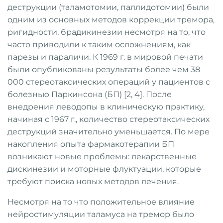
деструкции (таламотомии, паллидотомии) были
одним из основных методов коррекции тремора,
ригидности, брадикинезии несмотря на то, что
часто приводили к таким осложнениям, как
парезы и параличи.
К 1969 г. в мировой печати
были опубликованы результаты более чем 38
000 стереотаксических операций у пациентов с
болезнью Паркинсона (БП) [2, 4]. После
внедрения леводопы в клиническую практику,
начиная с 1967 г., количество стереотаксических
деструкций значительно уменьшается. По мере
накопления опыта фармакотерапии БП
возникают новые проблемы: лекарственные
дискинезии и моторные флуктуации, которые
требуют поиска новых методов лечения.
Несмотря на то что положительное влияние
нейростимуляции таламуса на тремор было