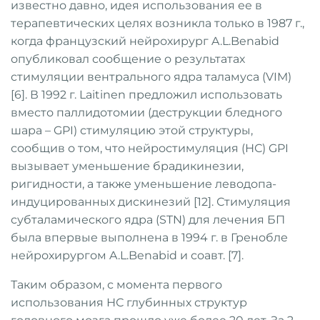
известно давно, идея использования ее в
терапевтических целях возникла только в 1987 г.,
когда французский нейрохирург A.L.Benabid
опубликовал сообщение о результатах
стимуляции вентрального ядра таламуса (VIM)
[6]. В 1992 г. Laitinen предложил использовать
вместо паллидотомии (деструкции бледного
шара – GPI) стимуляцию этой структуры,
сообщив о том, что нейростимуляция (НС) GPI
вызывает уменьшение брадикинезии,
ригидности, а также уменьшение леводопа-
индуцированных дискинезий [12]. Стимуляция
субталамического ядра (STN) для лечения БП
была впервые выполнена в 1994 г. в Гренобле
нейрохирургом A.L.Benabid и соавт. [7].
Таким образом, с момента первого
использования НС глубинных структур