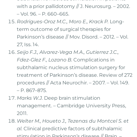
with a prior pallidotomy // J. Neurosurg. – 2002.
– Vol. 96. – P. 660–665.
Rodrigues-Oroz M.C., Moro E., Krack P.
Long-
term outcome of surgical therapies for
Parkinson’s disease // Mov. Disord. – 2012. – Vol.
27, Iss. 14.
Seijo F.J., Alvarez-Vega M.A., Gutierrez J.C.,
Fdez-Glez F., Lozano B.
Complications in
subthalamic nucleus stimulation surgery for
treatment of Parkinson’s disease. Review of 272
procedures // Acta Neurochir. – 2007. – Vol. 149.
– P. 867–875.
Marks W.J.
Deep brain stimulation
management. – Cambridge University Press,
2011.
Welter M., Houeto J., Tezenas du Montcel S. et
al.
Clinical predictive factors of subthalamic
stimulation in Parkinson’s disease // Brain. –