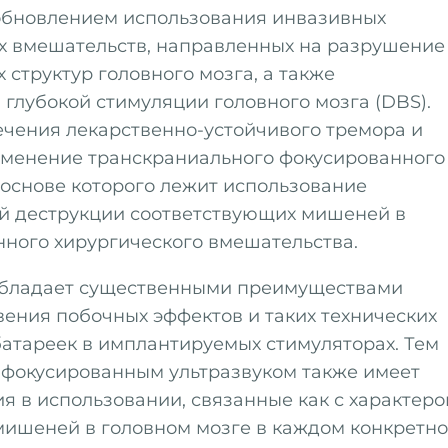
зобновлением использования инвазивных
х вмешательств, направленных на разрушение
структур головного мозга, а также
глубокой стимуляции головного мозга (DBS).
чения лекарственно-устойчивого тремора и
именение транскраниального фокусированного
 основе которого лежит использование
ой деструкции соответствующих мишеней в
нного хирургического вмешательства.
ладает существенными преимуществами
ения побочных эффектов и таких технических
батареек в имплантируемых стимуляторах. Тем
я фокусированным ультразвуком также имеет
я в использовании, связанные как с характер
 мишеней в головном мозге в каждом конкретн