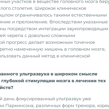
ных участков в веществе головного мозга бер
шлого столетия. Широкое клиническое
рошлом ограничивалось такими естественными
еяние и преломление. Впоследствии указанные
ны посредством интеграции звукопроводящих
тей черепа с довольно сложными
ой прогресс делает возможным точечное
кретно намеченную мишень в головном мозге,
ользовать данный метод в клинической
ванного ультразвука в широком смысле
 глубокой стимуляции мозга в лечении тех
йств?
ий день фокусированный ультразвук уже
ни Паркинсона, различных форм тремора, хоре