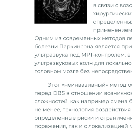
в связи с во
хирургически
определенных 
применением 
Одним из современных методов ле
болезни Паркинсона является пр
ультразвука под МРТ-контролем, в
ультразвуковых волн для локальн
головном мозге без непосредстве
Этот «неинвазивный» метод об
перед DBS в отношении возникнов
сложностей, как например смена 
не менее, технология воздействи
определенные риски и ограничени
поражения, так и с локализацией