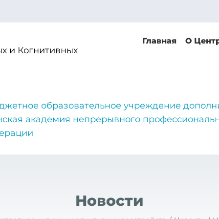
Главная
О Цент
х и Когнитивных
джетное образовательное учреждение дополн
нская академия непрерывного профессиональн
дерации
Новости