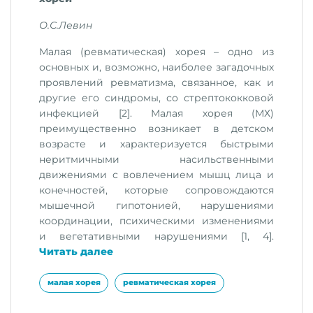
О.С.Левин
Малая (ревматическая) хорея – одно из
основных и, возможно, наиболее загадочных
проявлений ревматизма, связанное, как и
другие его синдромы, со стрептококковой
инфекцией [2]. Малая хорея (МХ)
преимущественно возникает в детском
возрасте и характеризуется быстрыми
неритмичными насильственными
движениями с вовлечением мышц лица и
конечностей, которые сопровождаются
мышечной гипотонией, нарушениями
координации, психическими изменениями
и вегетативными нарушениями [1, 4].
«Современные
Читать далее
представления
о
малая хорея
ревматическая хорея
патогенезе,
диагностике