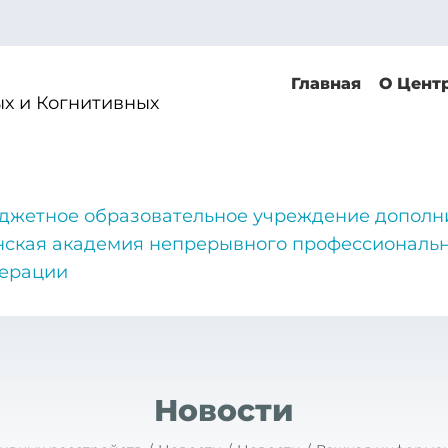
Главная
О Цент
х и Когнитивных
джетное образовательное учреждение дополн
нская академия непрерывного профессиональн
дерации
Новости