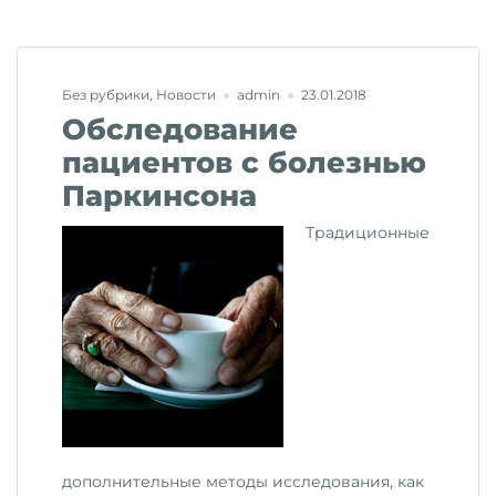
диагнозу
болезни
Паркинсона»
Без рубрики
,
Новости
admin
23.01.2018
Обследование
пациентов с болезнью
Паркинсона
Традиционные
дополнительные методы исследования, как