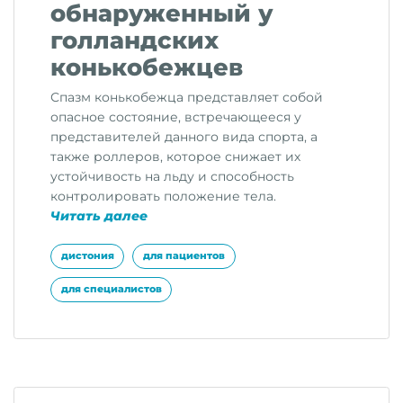
обнаруженный у
голландских
конькобежцев
Спазм конькобежца представляет собой
опасное состояние, встречающееся у
представителей данного вида спорта, а
также роллеров, которое снижает их
устойчивость на льду и способность
контролировать положение тела.
«Спазм
Читать далее
конькобежца:
вероятный
дистония
для пациентов
тип
для специалистов
дистонии,
связанный
с
выполнением
специфического
задания