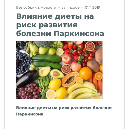
и
Без рубрики
,
Новости
sanincode
01.11.2019
обнаруженный
Влияние диеты на
у
голландских
риск развития
конькобежцев»
болезни Паркинсона
Влияние диеты на риск развития болезни
Паркинсона