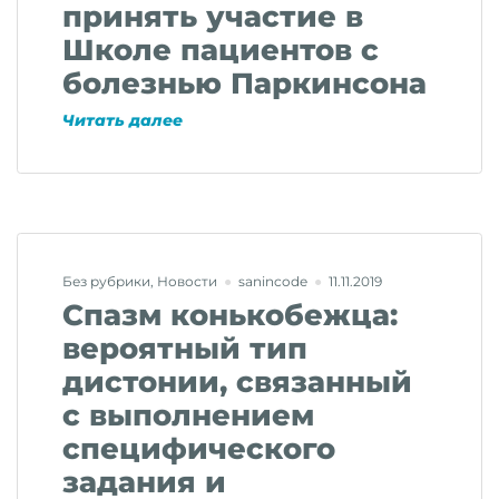
чтения»»
принять участие в
Школе пациентов с
болезнью Паркинсона
«Приглашаем
Читать далее
Вас
принять
участие
в
Школе
пациентов
Без рубрики
,
Новости
sanincode
11.11.2019
с
Спазм конькобежца:
болезнью
Паркинсона»
вероятный тип
дистонии, связанный
с выполнением
специфического
задания и