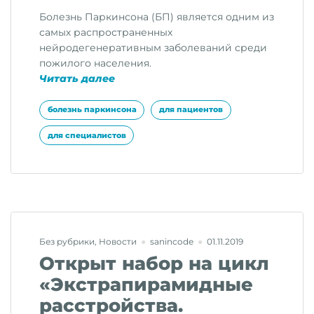
Болезнь Паркинсона (БП) является одним из
самых распространенных
нейродегенеративным заболеваний среди
пожилого населения.
«Влияние
Читать далее
диеты
на
болезнь паркинсона
для пациентов
риск
для специалистов
развития
болезни
Паркинсона»
Без рубрики
,
Новости
sanincode
01.11.2019
Открыт набор на цикл
«Экстрапирамидные
расстройства.