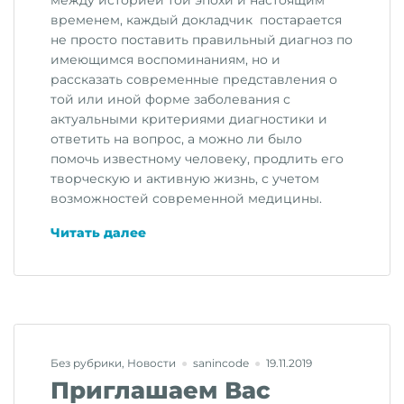
между историей той эпохи и настоящим
временем, каждый докладчик постарается
не просто поставить правильный диагноз по
имеющимся воспоминаниям, но и
рассказать современные представления о
той или иной форме заболевания с
актуальными критериями диагностики и
ответить на вопрос, а можно ли было
помочь известному человеку, продлить его
творческую и активную жизнь, с учетом
возможностей современной медицины.
«Ежегодная
Читать далее
конференция
«Неврология
в
клинических
примерах.
3-
Без рубрики
,
Новости
sanincode
19.11.2019
и
Приглашаем Вас
Штульмановские