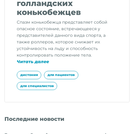
голландских
конькобежцев
Спазм конькобежца представляет собой
опасное состояние, встречающееся у
представителей данного вида спорта, а
также роллеров, которое снижает их
устойчивость на льду и способность
контролировать положение тела.
«Спазм
Читать далее
конькобежца:
вероятный
дистония
для пациентов
тип
для специалистов
дистонии,
связанный
с
выполнением
специфического
Последние новости
задания
и
обнаруженный